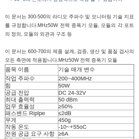
이 문서는 300-500의 라디오 주파수 및 모니터링 기술 지표
를 규정합니다.
MHz
50W 전력 증폭기 모듈, 모듈의 각 포트
의 정의, 모듈의 외관과 구조 등
이 문서는 600-700의 제품 설계, 검증, 생산 및 품질 검사의
모든 측면에 적용됩니다.
MHz
50W 전력 증폭기 모듈
품목 이름
기술 매개 변수
작업 주파수
200~400MHz
힘
50W
공급 전압
DC 24-32V
최대 출력력
50 dBm
업무 효율성
≥50%
패스밴드 Riplpe
≤2dB
무게
450g
작동 온도
-10~+55oC
전원 공급 요구 사항
≥6A