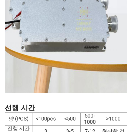
선행 시간
500-
양 (PCS)
<100pcs
<500
>1000
1000
진행 시간
3
3-5
7-12
협상할 것