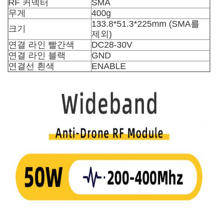
RF 커넥터
SMA
무게
400g
133.8*51.3*225
mm (SMA를
크기
제외)
연결 라인 빨간색
DC28-30V
연결 라인 블랙
GND
연결선 흰색
ENABLE