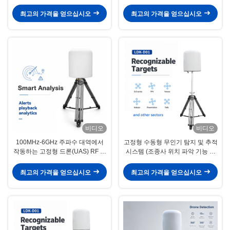
24시간 연속 작동,
10km + 범위 다중 목표 궤도 추적
DJI/AUTEL/Dahua/Haoxiang 및
블랙리스트 / 화이트리스트 관리
최고의 가격을 얻으십시오
최고의 가격을 얻으십시오
DIY 모델 전체 인식
비디오
비디오
100MHz-6GHz 주파수 대역에서
고정형 수동형 무인기 탐지 및 추적
작동하는 고정형 드론(UAS) RF 탐
시스템 (조종사 위치 파악 기능 포
지 및 분석 플랫폼, 24시간 연속 작
함) 100MHz-6GHz, 10km+ 탐지
동, DJI/AUTEL/Dahua/Haoxiang
거리, 다중 표적 궤적 추적, 블랙리
최고의 가격을 얻으십시오
최고의 가격을 얻으십시오
및 DIY 모델 완벽 인식
스트/화이트리스트 관리