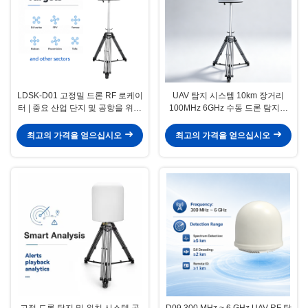
LDSK-D01 고정밀 드론 RF 로케이
UAV 탐지 시스템 10km 장거리
터 | 중요 산업 단지 및 공항을 위한
100MHz 6GHz 수동 드론 탐지기
네트워크 가능 Anti-UAV 시스템
실시간 비행 경로 추적, 원격 컨트
롤러 위치, 7×24h 운영, TDOA & 대
최고의 가격을 얻으십시오
최고의 가격을 얻으십시오
책 통합
고정 드론 탐지 및 위치 시스템 공
D09 300 MHz ~ 6 GHz UAV RF 탐