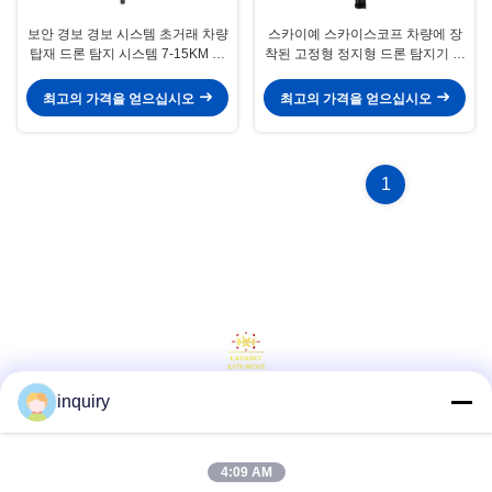
보안 경보 경보 시스템 초거래 차량
스카이예 스카이스코프 차량에 장
탑재 드론 탐지 시스템 7-15KM 탐
착된 고정형 정지형 드론 탐지기 최
지 항 UAV 시스템 VS Skyeye
대 10km 안전 및 보호용 삼각대 모
Skycope
드를 쉽게 배치합니다.
최고의 가격을 얻으십시오
최고의 가격을 얻으십시오
1
inquiry
소셜 미디어
4:09 AM