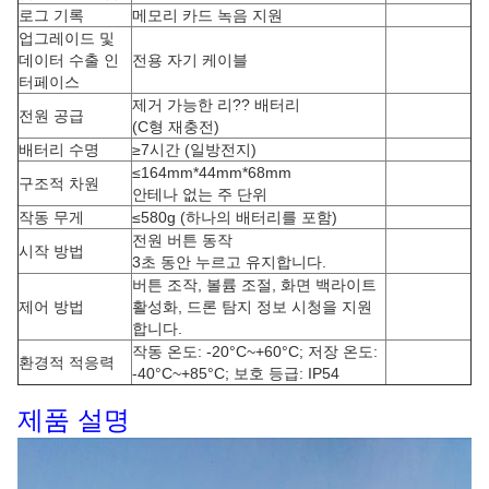
로그 기록
메모리 카드 녹음 지원
업그레이드 및
데이터 수출 인
전용 자기 케이블
터페이스
제거 가능한 리?? 배터리
전원 공급
(C형 재충전)
배터리 수명
≥7시간 (일방전지)
≤164mm*44mm*68mm
구조적 차원
안테나 없는 주 단위
작동 무게
≤580g (하나의 배터리를 포함)
전원 버튼 동작
시작 방법
3초 동안 누르고 유지합니다.
버튼 조작, 볼륨 조절, 화면 백라이트
제어 방법
활성화, 드론 탐지 정보 시청을 지원
합니다.
작동 온도: -20°C~+60°C; 저장 온도:
환경적 적응력
-40°C~+85°C; 보호 등급: IP54
제품 설명