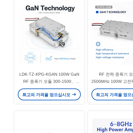
LDK-TZ-KPG-KGAN 100W GaN
RF 전력 증폭기 모듈
RF 증폭기 모듈 300-1500、
2500MHz 100W 고
1500-2500、2500-4000、4000-
험실 RF 테스트용 32V
최고의 가격을 얻으십시오
최고의 가격을 얻
6000MHz 신호 소스 포함
맞춤형 RF 커넥