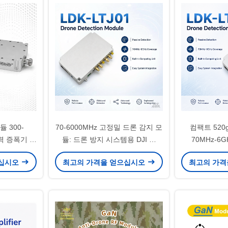
 300-
70-6000MHz 고정밀 드론 감지 모
컴팩트 520
전력 증폭기 실
듈: 드론 방지 시스템용 DJI 및
70MHz-6
 DC 공급,
Autel 전자 지문 식별을 위한 통합
-105dBm 감
으십시오
최고의 가격을 얻으십시오
최고의 가격
터 지원
컴퓨팅 장치
안