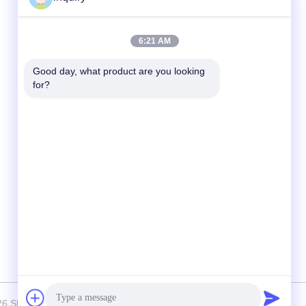
빠른 연락
6:21 AM
전화
Good day, what product are you looking 
for?
86-139-2371-1327
이메일
inquiry@ladaskytech.com
주소
- 아니11, 플랜트 로드, 톤글 커뮤니티, 바오롱
스트리트, 롱강 지구,?? 진
enzhen Ladasky Technology Co.，Ltd 모두 모든 권리 보호