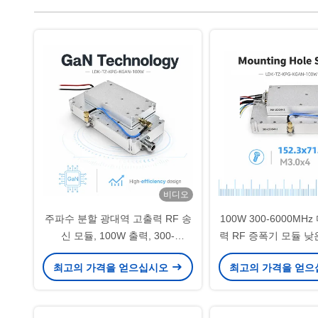
비디오
주파수 분할 광대역 고출력 RF 송
100W 300-6000MH
신 모듈, 100W 출력, 300-
력 RF 증폭기 모듈 낮
6000MHz 전체 대역 커버리지, 고
및 UAV 통신 관리 
최고의 가격을 얻으십시오
최고의 가격을 얻
정 및 이동식 배치를 위한 과열,
온도 보호
VSWR 및 ALC 보호 기능 내장