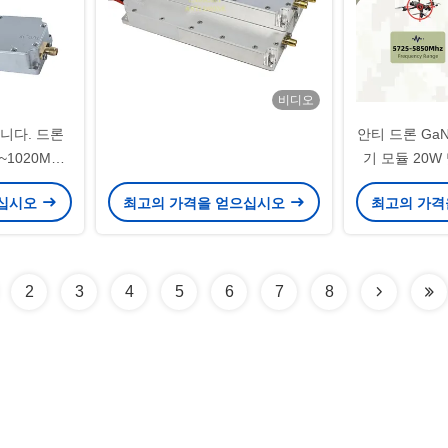
비디오
입니다. 드론
안티 드론 GaN
1020MHz
기 모듈 20W
 FPV 드론
으십시오
최고의 가격을 얻으십시오
최고의 가격
용과 신뢰할
솔루션입니다.
케이션입니다.
2
3
4
5
6
7
8