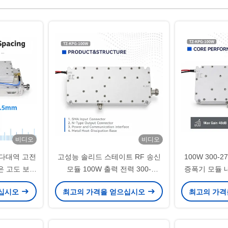
비디오
비디오
z 다대역 고전
고성능 솔리드 스테이트 RF 송신
100W 300-
은 고도 보안
모듈 100W 출력 전력 300-
증폭기 모듈 내
시스템에 대한
2700MHz 광대역 실시간 VSWR
ALC 보호 광
으십시오
최고의 가격을 얻으십시오
최고의 가격
모니터링 과열 및 ALC 보호 기능
보안
(고정 및 이동식 배치용)