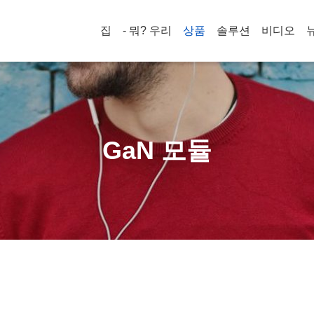
집
- 뭐? 우리
상품
솔루션
비디오
GaN 모듈