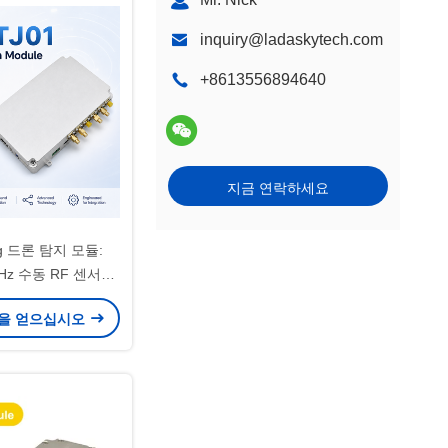
inquiry@ladaskytech.com
+8613556894640
지금 연락하세요
g 드론 탐지 모듈:
GHz 수동 RF 센서
수성 UAV 식별 및 보
을 얻으십시오
 시스템