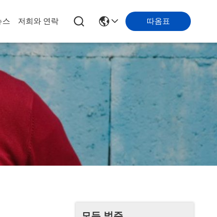
따옴표
뉴스
저희와 연락
모든 범주