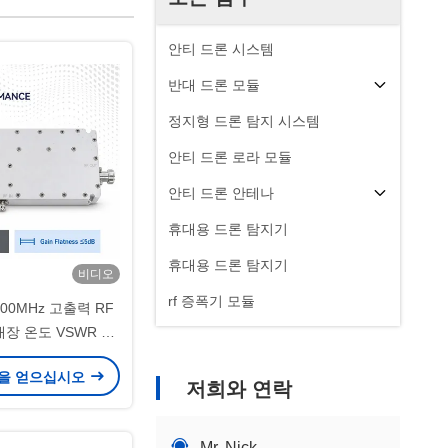
안티 드론 시스템
반대 드론 모듈
정지형 드론 탐지 시스템
안티 드론 로라 모듈
안티 드론 안테나
휴대용 드론 탐지기
휴대용 드론 탐지기
비디오
rf 증폭기 모듈
2700MHz 고출력 RF
장 온도 VSWR 및
대역 커버리지 저고도
을 얻으십시오
 시스템용
저희와 연락
Mr. Nick